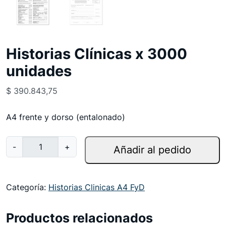
Historias Clínicas x 3000
unidades
$
390.843,75
A4 frente y dorso (entalonado)
H
-
+
Añadir al pedido
i
s
t
Categoría:
Historias Clinicas A4 FyD
o
r
Productos relacionados