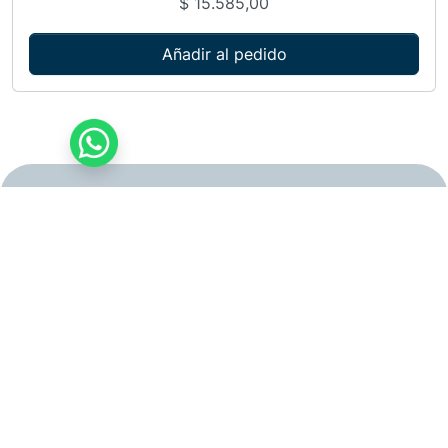
$
15.585,00
Añadir al pedido
Mi Cuenta
Facturar Online
Alta | Baja | Reingreso FOPC
Círculos Odontológicos
9 de Julio 1109 - Alberdi -
Córdoba
7:15 a 15 hs.