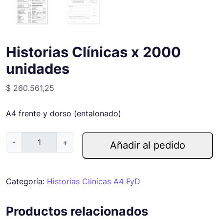
Historias Clínicas x 2000
unidades
$
260.561,25
A4 frente y dorso (entalonado)
H
-
+
Añadir al pedido
i
s
t
Categoría:
Historias Clinicas A4 FyD
o
r
Productos relacionados