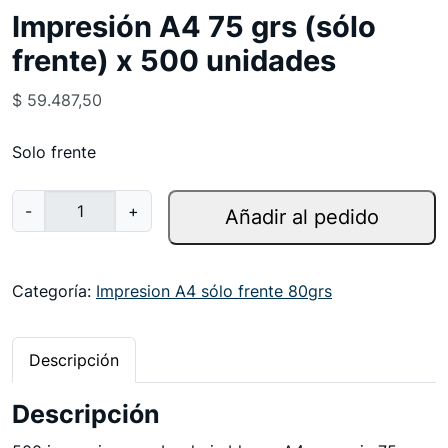
Impresión A4 75 grs (sólo
frente) x 500 unidades
$
59.487,50
Solo frente
I
-
+
Añadir al pedido
m
p
r
Categoría:
Impresion A4 sólo frente 80grs
e
s
Descripción
i
ó
Descripción
n