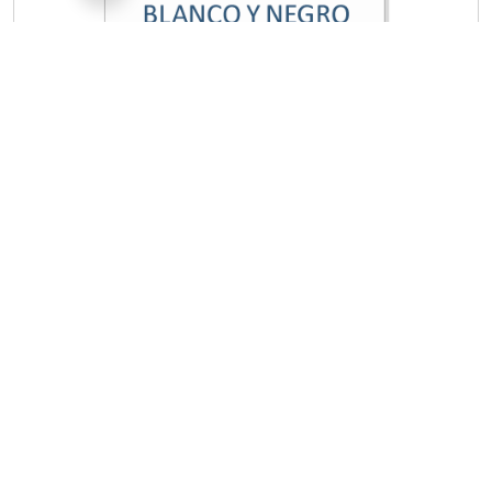
Impresión A4 75 grs (sólo frente) x
5000 unidades
$
594.881,25
Añadir al pedido