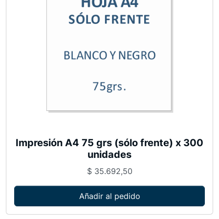
a
n
t
i
d
a
d
Impresión A4 75 grs (sólo frente) x 300
unidades
$
35.692,50
Añadir al pedido