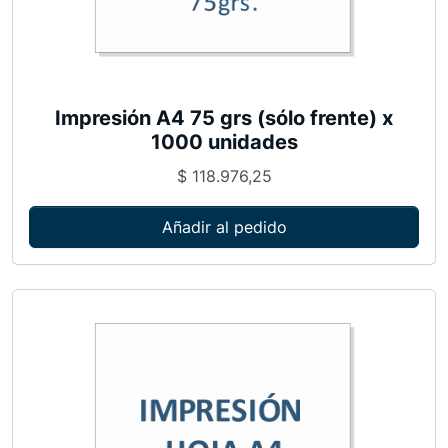
t
e
)
x
Impresión A4 75 grs (sólo frente) x
5
1000 unidades
0
0
$
118.976,25
u
Añadir al pedido
n
i
d
a
d
e
s
c