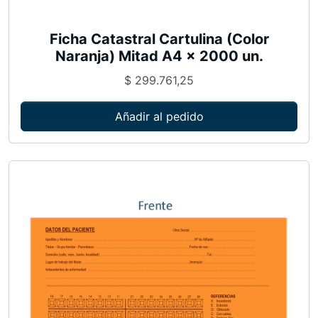
c
a
Ficha Catastral Cartulina (Color
Naranja) Mitad A4 x 2000 un.
n
t
$
299.761,25
i
d
Añadir al pedido
a
d