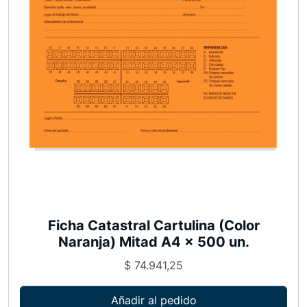
l
i
n
a
(
C
o
l
o
r
N
Ficha Catastral Cartulina (Color
a
Naranja) Mitad A4 x 500 un.
r
a
$
74.941,25
n
Añadir al pedido
j