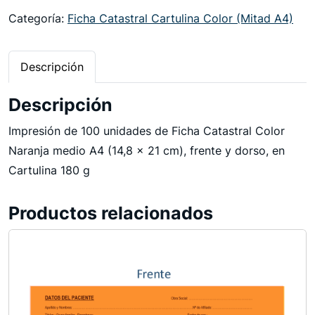
h
Categoría:
Ficha Catastral Cartulina Color (Mitad A4)
a
C
Descripción
a
t
Descripción
a
Impresión de 100 unidades de Ficha Catastral Color
s
Naranja medio A4 (14,8 x 21 cm), frente y dorso, en
t
Cartulina 180 g
r
a
Productos relacionados
l
C
a
r
t
u