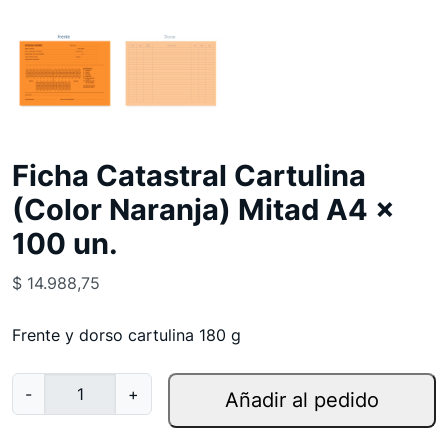
Ficha Catastral Cartulina
(Color Naranja) Mitad A4 x
100 un.
$
14.988,75
Frente y dorso cartulina 180 g
F
-
+
Añadir al pedido
i
c