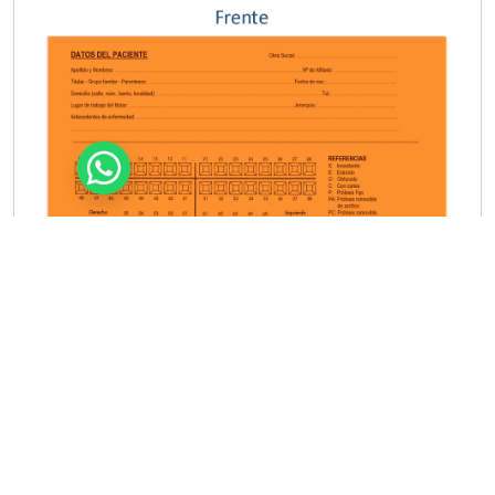
Ficha Catastral Cartulina (Color
Naranja) Mitad A4 x 1000 un.