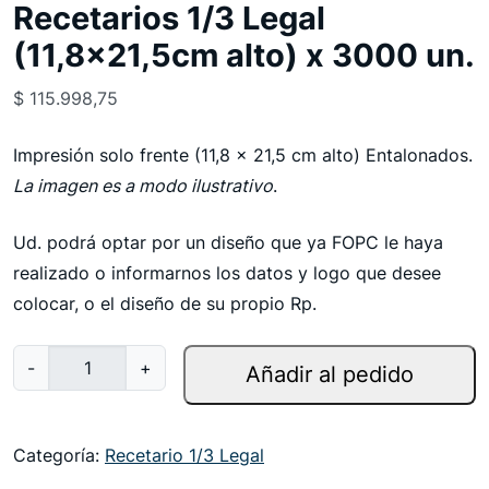
Recetarios 1/3 Legal
(11,8×21,5cm alto) x 3000 un.
$
115.998,75
Impresión solo frente (11,8 x 21,5 cm alto) Entalonados.
La imagen es a modo ilustrativo
.
Ud. podrá optar por un diseño que ya FOPC le haya
realizado o informarnos los datos y logo que desee
colocar, o el diseño de su propio Rp.
R
-
+
Añadir al pedido
e
c
e
Categoría:
Recetario 1/3 Legal
t