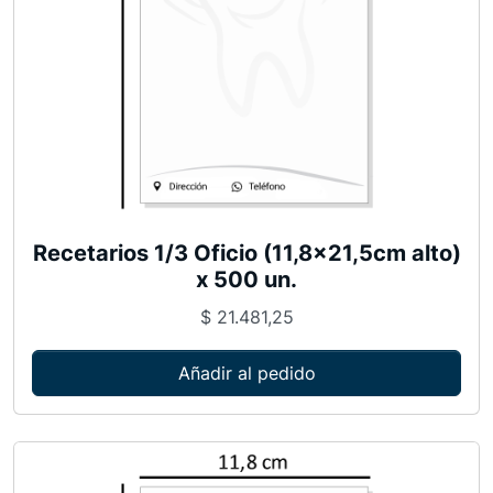
0
0
0
u
n
.
c
a
Recetarios 1/3 Oficio (11,8×21,5cm alto)
n
x 500 un.
t
$
21.481,25
i
d
Añadir al pedido
a
d