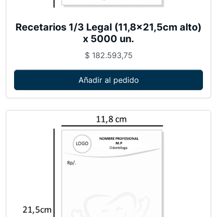
,
8
Recetarios 1/3 Legal (11,8×21,5cm alto)
x
x 5000 un.
2
$
182.593,75
1
,
Añadir al pedido
5
c
m
a
l
t
o
)
x
3