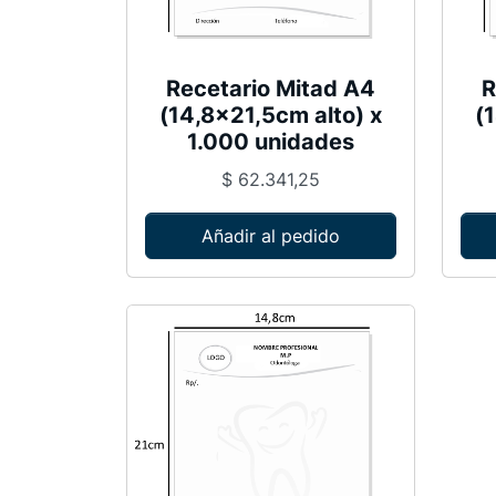
Recetario Mitad A4
R
(14,8×21,5cm alto) x
(
1.000 unidades
$
62.341,25
Añadir al pedido