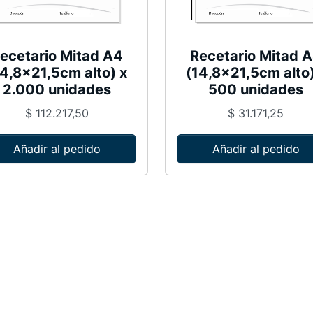
4
(
1
ecetario Mitad A4
Recetario Mitad 
4
14,8×21,5cm alto) x
(14,8×21,5cm alto)
,
2.000 unidades
500 unidades
8
$
112.217,50
$
31.171,25
x
2
Añadir al pedido
Añadir al pedido
1
,
5
c
m
a
l
t