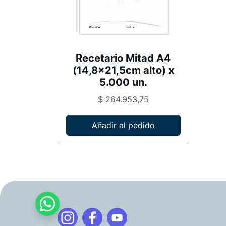
Recetario Mitad A4
(14,8×21,5cm alto) x
5.000 un.
$
264.953,75
Añadir al pedido