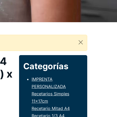
A4
Categorías
) x
IMPRENTA
PERSONALIZADA
Recetarios Simples
11x17cm
Recetario Mitad A4
Recetario 1/3 A4