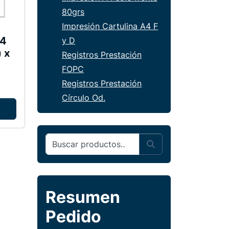
80grs
Impresión Cartulina A4 F
A4
y D
 x
Registros Prestación
FOPC
Registros Prestación
Círculo Od.
Buscar por:
Search
Resumen
Pedido