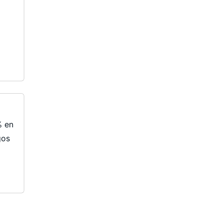
% en
gos