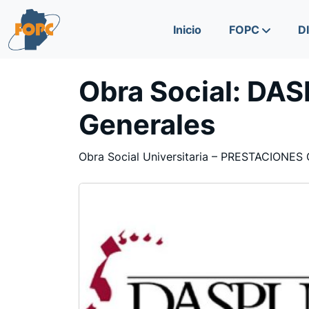
Skip to content
Skip to footer
Inicio
FOPC
D
Obra Social:
DASP
Generales
Obra Social Universitaria – PRESTACIONE