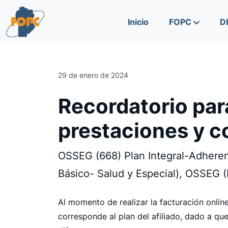
Skip to content
Skip to footer
Inicio
FOPC
D
29 de enero de 2024
Recordatorio para
prestaciones y c
OSSEG (668) Plan Integral-Adhere
Básico- Salud y Especial), OSSEG (
Al momento de realizar la facturación onlin
corresponde al plan del afiliado, dado a que