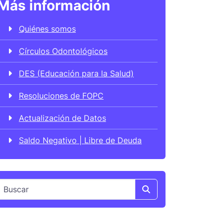
Más información
Quiénes somos
Círculos Odontológicos
DES (Educación para la Salud)
Resoluciones de FOPC
Actualización de Datos
Saldo Negativo | Libre de Deuda
Search