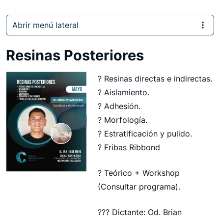
Abrir menú lateral
Resinas Posteriores
?️ Resinas directas e indirectas.
?️ Aislamiento.
?️ Adhesión.
?️ Morfología.
?️ Estratificación y pulido.
?️ Fribas Ribbond
? Teórico + Workshop
(Consultar programa).
??‍? Dictante: Od. Brian