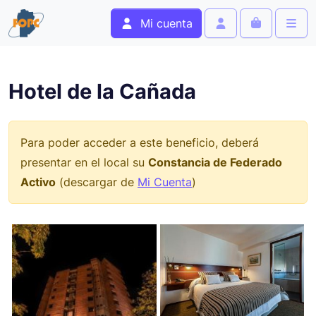
Skip to content
Skip to footer
Mi cuenta
Cart
Account
Men
Hotel de la Cañada
Para poder acceder a este beneficio, deberá
presentar en el local su
Constancia de Federado
Activo
(descargar de
Mi Cuenta
)