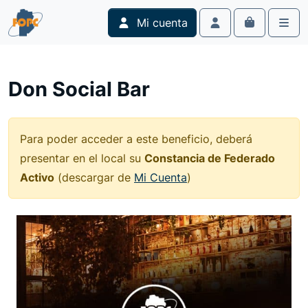
Skip to content
Skip to footer
Mi cuenta
Cart
Account
Men
Don Social Bar
Para poder acceder a este beneficio, deberá
presentar en el local su
Constancia de Federado
Activo
(descargar de
Mi Cuenta
)