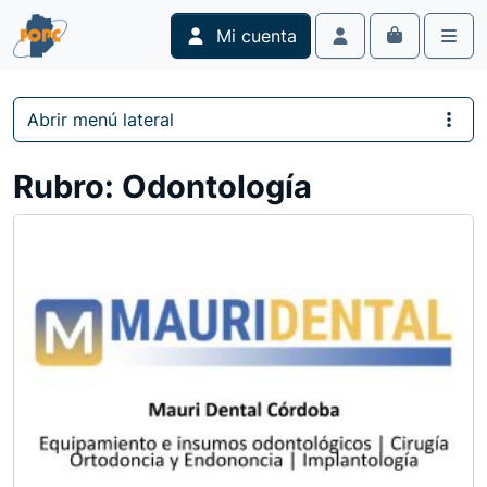
Skip to content
Skip to footer
Mi cuenta
Cart
Account
Men
Abrir menú lateral
Rubro:
Odontología