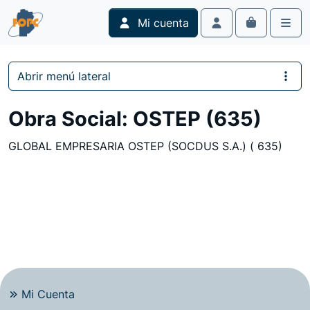
Skip to content
Skip to footer
Mi cuenta
Cart
Account
Men
Abrir menú lateral
Obra Social:
OSTEP (635)
GLOBAL EMPRESARIA OSTEP (SOCDUS S.A.) ( 635)
Mi Cuenta