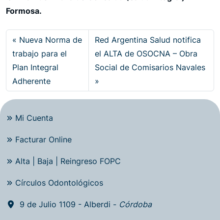
Formosa.
Nueva Norma de
Red Argentina Salud notifica
trabajo para el
el ALTA de OSOCNA – Obra
Plan Integral
Social de Comisarios Navales
Adherente
Mi Cuenta
Facturar Online
Alta | Baja | Reingreso FOPC
Círculos Odontológicos
9 de Julio 1109 - Alberdi -
Córdoba