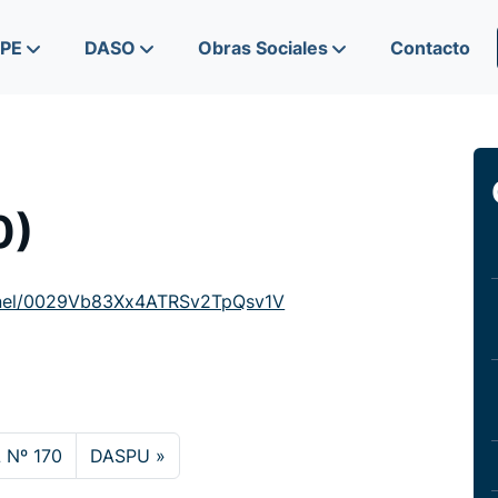
IPE
DASO
Obras Sociales
Contacto
0)
nnel/0029Vb83Xx4ATRSv2TpQsv1V
 Nº 170
DASPU