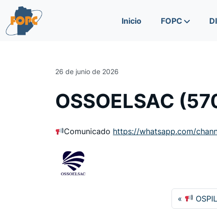
Skip to content
Skip to footer
Inicio
FOPC
D
26 de junio de 2026
OSSOELSAC (57
Comunicado
https://whatsapp.com/cha
OSPIL