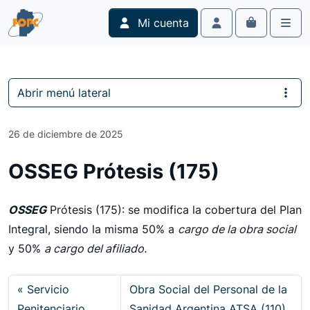
Skip to content
Skip to footer
Mi cuenta
Cart
Account
Men
Abrir menú lateral
26 de diciembre de 2025
OSSEG Prótesis (175)
OSSEG
Prótesis (175): se modifica la cobertura del Plan
Integral, siendo la misma 50% a
cargo de la obra social
y 50%
a cargo del afiliado.
Servicio
Obra Social del Personal de la
Penitenciario
Sanidad Argentina ATSA (110)