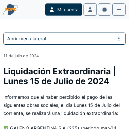
Skip to content
Skip to footer
Mi cuenta
Cart
Account
Men
Abrir menú lateral
11 de julio de 2024
Liquidación Extraordinaria |
Lunes 15 de Julio de 2024
Informamos que al haber percibido el pago de las
siguientes obras sociales, el día Lunes 15 de Julio del
corriente, se realizará una liquidación extraordinaria:
GALENO ARGENTINA S.A (225) /periodo mar-24