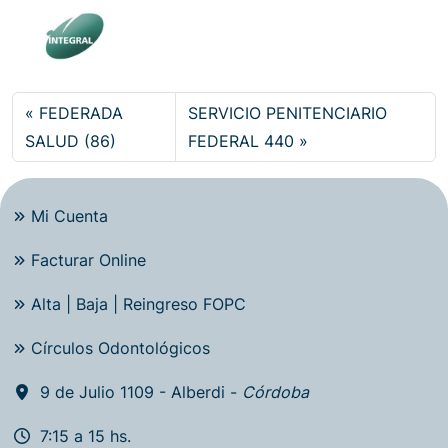
FEDERADA
SERVICIO PENITENCIARIO
SALUD (86)
FEDERAL 440
Mi Cuenta
Facturar Online
Alta | Baja | Reingreso FOPC
Círculos Odontológicos
9 de Julio 1109 - Alberdi -
Córdoba
7:15 a 15 hs.