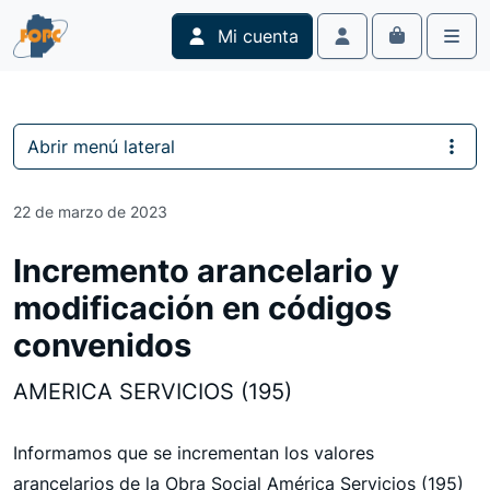
Skip to content
Skip to footer
Mi cuenta
Cart
Account
Men
Abrir menú lateral
22 de marzo de 2023
Incremento arancelario y
modificación en códigos
convenidos
AMERICA SERVICIOS (195)
Informamos que se incrementan los valores
arancelarios de la Obra Social América Servicios (195)