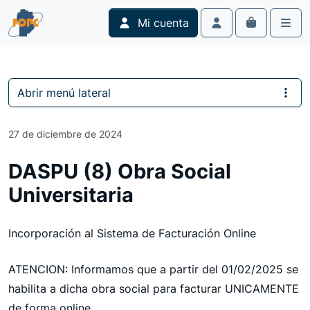
Skip to content
Skip to footer
Mi cuenta
Cart
Account
Men
Abrir menú lateral
27 de diciembre de 2024
DASPU (8) Obra Social
Universitaria
Incorporación al Sistema de Facturación Online
ATENCION: Informamos que a partir del 01/02/2025 se
habilita a dicha obra social para facturar UNICAMENTE
de forma online.