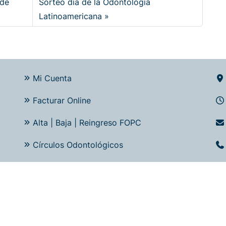
 de
Sorteo día de la Odontología
Latinoamericana
Mi Cuenta
Facturar Online
Alta | Baja | Reingreso FOPC
Círculos Odontológicos
© 2026 - FOPC