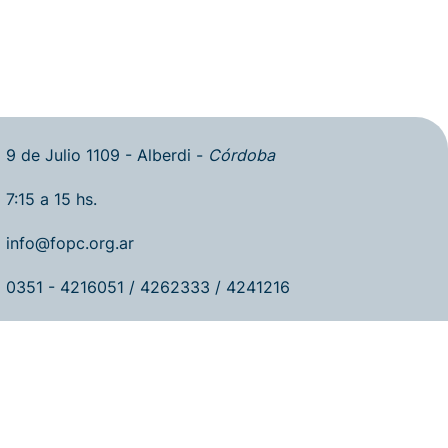
9 de Julio 1109 - Alberdi -
Córdoba
7:15 a 15 hs.
info@fopc.org.ar
0351 - 4216051 / 4262333 / 4241216