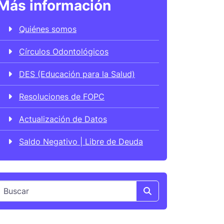
Más información
Quiénes somos
Círculos Odontológicos
DES (Educación para la Salud)
Resoluciones de FOPC
Actualización de Datos
Saldo Negativo | Libre de Deuda
Search