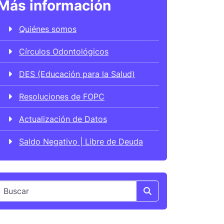
Más información
Quiénes somos
Círculos Odontológicos
DES (Educación para la Salud)
Resoluciones de FOPC
Actualización de Datos
Saldo Negativo | Libre de Deuda
Search