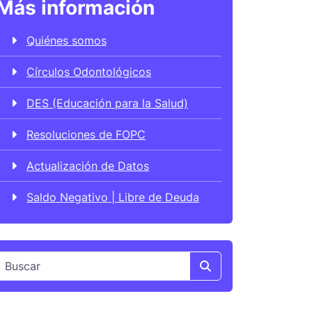
Más información
Quiénes somos
Círculos Odontológicos
DES (Educación para la Salud)
Resoluciones de FOPC
Actualización de Datos
Saldo Negativo | Libre de Deuda
Search