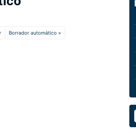
tico
r
Borrador automático