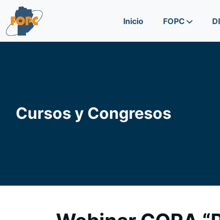
Skip to content
Skip to footer
Inicio
FOPC
D
Cursos y Congresos