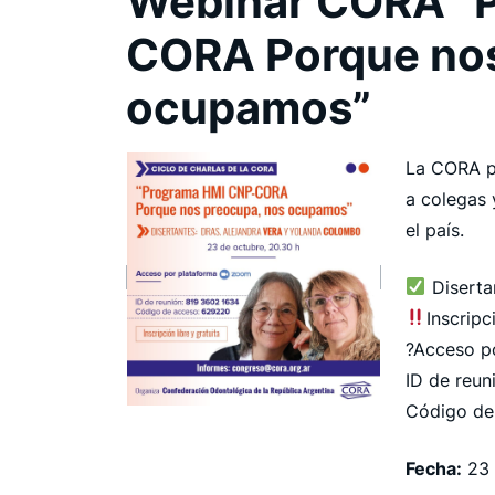
Webinar CORA “
CORA Porque nos
ocupamos”
La CORA pu
a colegas 
el país.
Diserta
Inscripc
?Acceso p
ID de reun
Código de
Fecha:
23 