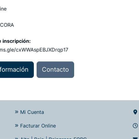
ine
CORA
 inscripción:
orms.gle/cxWWAspEBJXDrqp17
formación
Contacto
Mi Cuenta
Facturar Online