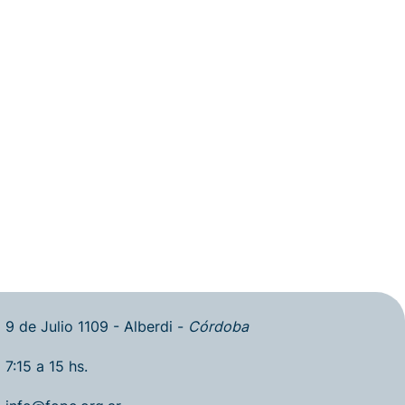
9 de Julio 1109 - Alberdi -
Córdoba
7:15 a 15 hs.