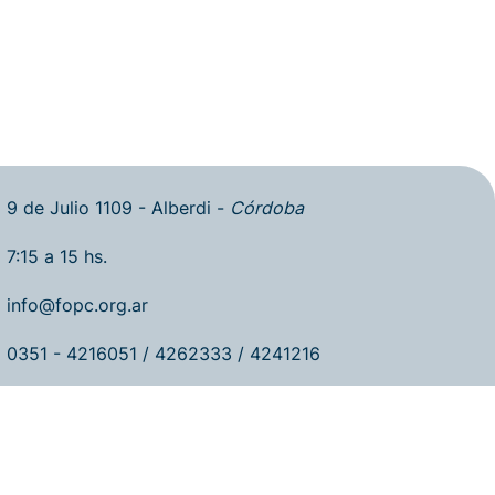
9 de Julio 1109 - Alberdi -
Córdoba
7:15 a 15 hs.
info@fopc.org.ar
0351 - 4216051 / 4262333 / 4241216