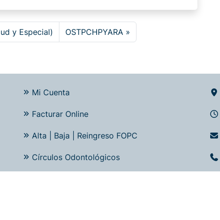
ud y Especial)
OSTPCHPYARA
Mi Cuenta
Facturar Online
Alta | Baja | Reingreso FOPC
Círculos Odontológicos