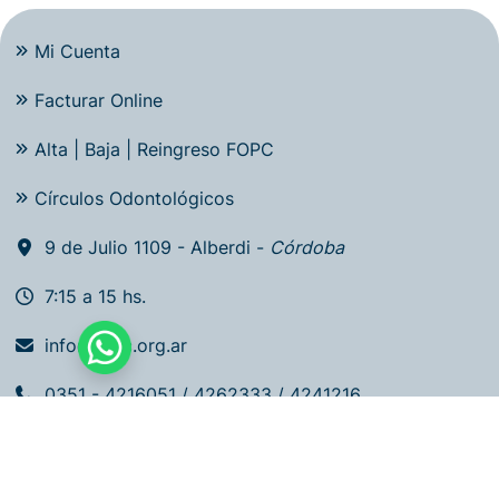
Mi Cuenta
Facturar Online
Alta | Baja | Reingreso FOPC
Círculos Odontológicos
9 de Julio 1109 - Alberdi -
Córdoba
7:15 a 15 hs.
info@fopc.org.ar
0351 - 4216051 / 4262333 / 4241216