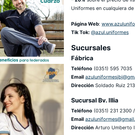
Uniformes en cualquiera de 
Página Web
:
www.azulunifo
Tik Tok:
@azul.uniformes
Sucursales
Fábrica
Teléfono
(0351) 595 7035
Email
azuluniformesjbj@gm
Dirección
Soldado Ruiz 213
Sucursal Bv. Illia
Teléfono
(0351) 231 2300 
Email
azuluniformes@gmail
Dirección
Arturo Umberto Il