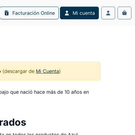
Facturación Online
Mi cuenta
Cart
Account
o
(descargar de
Mi Cuenta
)
abajo que nació hace más de 10 años en
erados
sta en todos los productos de Azul