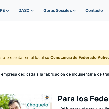
IPE
DASO
Obras Sociales
Contacto
rá presentar en el local su
Constancia de Federado Activ
 empresa dedicada a la fabricación de indumentaria de tr
Para los Fed
– 20%
sobre el precio de li